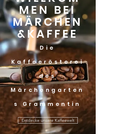
MEN BEI
MÄRCHEN
&KAFFEE
Die
Kaffeerösterei
des
Märchengarten
s Grammentin
Entdecke unsere Kaffeewelt