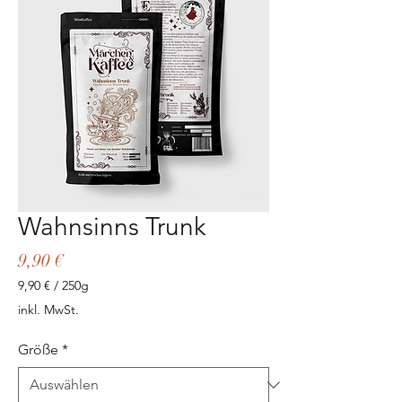
Wahnsinns Trunk
Preis
9,90 €
9,90 €
/
250g
9,90 €
inkl. MwSt.
pro
250
Größe
*
Gramm