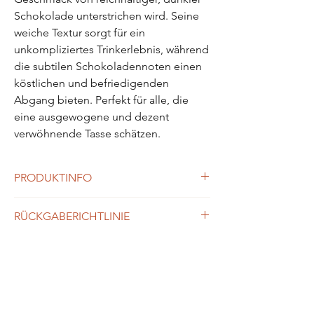
Schokolade unterstrichen wird. Seine
weiche Textur sorgt für ein
unkompliziertes Trinkerlebnis, während
die subtilen Schokoladennoten einen
köstlichen und befriedigenden
Abgang bieten. Perfekt für alle, die
eine ausgewogene und dezent
verwöhnende Tasse schätzen.
PRODUKTINFO
Dieser Kaffee eignet sich hervorragend für
RÜCKGABERICHTLINIE
Crema und Filterkaffee in allen gängigen
Varianten und Maschinen. Für das ideale
Geschmackserlebnis empfehlen wir 8-10g
VERSANDINFO
Reklamation​
Kaffeepulver pro 300ml-Tasse, gemahlen auf
Sie
Stufe 3 bei einer Mühle mit einer Skala von 0
Alle Preise sind Endpreise und enthalten
…haben den Eindruck, mit dem
bis 10.
die gesetzliche Umsatzsteuer.
Lebensmittel stimmt etwas nicht?​
Versandkosten basieren auf den Preisen der